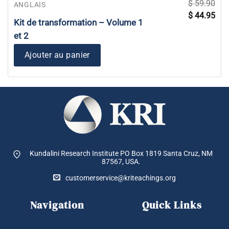
$
59.90
ANGLAIS
Le
Le
$
44.95
prix
prix
Kit de transformation – Volume 1
initial
actu
était :
est :
et 2
$ 59.90.
$ 44
Ajouter au panier
Kundalini Research Institute PO Box 1819
Santa Cruz, NM
87567, USA.
customerservice@kriteachings.org
Navigation
Quick Links