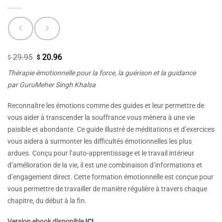
29.95
20.96
Le
Le
$
$
prix
prix
Thérapie émotionnelle pour la force, la guérison et la guidance
initial
actuel
par GuruMeher Singh Khalsa
était :
est :
$ 29.95.
$ 20.96.
Reconnaître les émotions comme des guides et leur permettre de
vous aider à transcender la souffrance vous mènera à une vie
paisible et abondante. Ce guide illustré de méditations et d’exercices
vous aidera à surmonter les difficultés émotionnelles les plus
ardues. Conçu pour l’auto-apprentissage et le travail intérieur
d’amélioration de la vie, il est une combinaison d’informations et
d’engagement direct. Cette formation émotionnelle est conçue pour
vous permettre de travailler de manière régulière à travers chaque
chapitre, du début à la fin.
Version ebook disponible
ICI