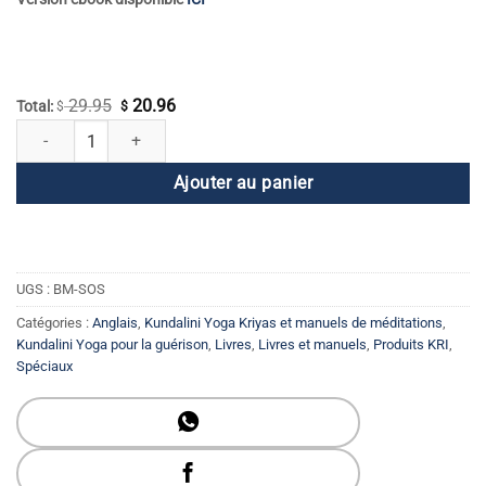
29.95
20.96
Le
Le
Total:
$
$
quantité de Les sens de l'âme : une thérapie émotionnelle pour la force,
prix
prix
initial
actuel
Ajouter au panier
était :
est :
$ 29.95.
$ 20.96.
UGS :
BM-SOS
Catégories :
Anglais
,
Kundalini Yoga Kriyas et manuels de méditations
,
Kundalini Yoga pour la guérison
,
Livres
,
Livres et manuels
,
Produits KRI
,
Spéciaux