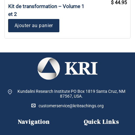
Le
Le
$
44.95
prix
prix
Kit de transformation – Volume 1
initial
actu
était :
est :
et 2
$ 59.90.
$ 44
Ajouter au panier
Kundalini Research Institute PO Box 1819
Santa Cruz, NM
87567, USA.
customerservice@kriteachings.org
Navigation
Quick Links