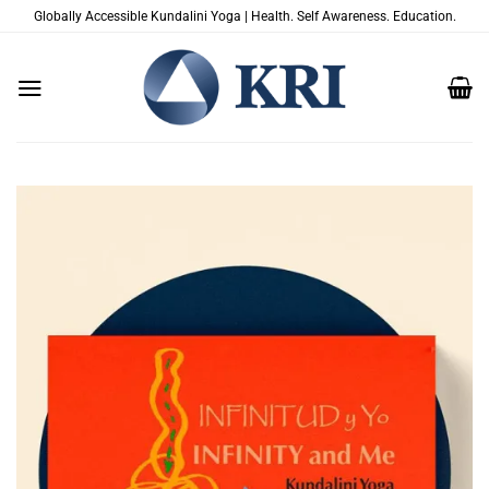
Passer
Globally Accessible Kundalini Yoga | Health. Self Awareness. Education.
au
contenu