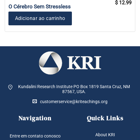
O
O
$
12.99
preço
pre
O Cérebro Sem Stressless
original
atua
era:
é:
$ 19.99.
$ 12
Adicionar ao carrinho
Kundalini Research Institute PO Box 1819
Santa Cruz, NM
87567, USA.
customerservice@kriteachings.org
Navigation
Quick Links
About KRI
Entre em contato conosco