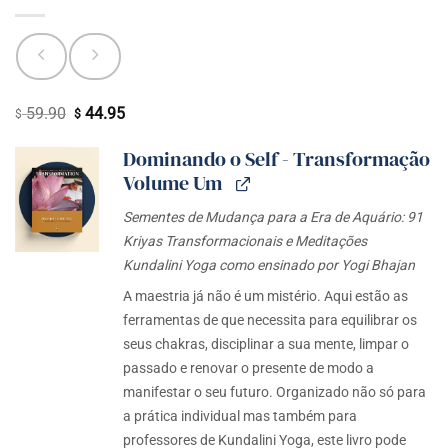
59.90
44.95
O
O
$
$
preço
preço
Dominando o Self - Transformação
original
atual
Volume Um
era:
é:
$ 59.90.
$ 44.95.
Sementes de Mudança para a Era de Aquário: 91
Kriyas Transformacionais e Meditações
Kundalini Yoga como ensinado por Yogi Bhajan
A maestria já não é um mistério. Aqui estão as
ferramentas de que necessita para equilibrar os
seus chakras, disciplinar a sua mente, limpar o
passado e renovar o presente de modo a
manifestar o seu futuro. Organizado não só para
a prática individual mas também para
professores de Kundalini Yoga, este livro pode