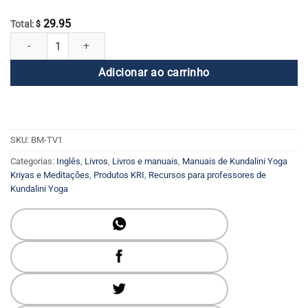
29.95
Total:
$
Dominando o Self - Transformação Volume Um quantidade
Adicionar ao carrinho
SKU:
BM-TV1
Categorias:
Inglês
,
Livros
,
Livros e manuais
,
Manuais de Kundalini Yoga
Kriyas e Meditações
,
Produtos KRI
,
Recursos para professores de
Kundalini Yoga