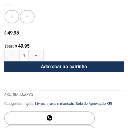
49.95
$
49.95
Total:
$
A Arte, Ciência e Aplicação do Kundalini Yoga 4º Edititon quantidade
Adicionar ao carrinho
SKU:
BM-ASAKY3
Categorias:
Inglês
,
Livros
,
Livros e manuais
,
Selo de Aprovação KRI