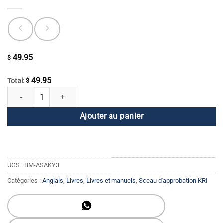
49.95
$
49.95
Total:
$
quantité de L'art, la science et l'application du Kundalini Yoga 4ème édi
Ajouter au panier
UGS :
BM-ASAKY3
Catégories :
Anglais
,
Livres
,
Livres et manuels
,
Sceau d'approbation KRI