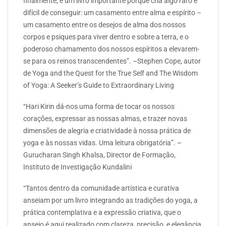
finalmente, é um livro importante porque cria algo raro e
difícil de conseguir: um casamento entre alma e espírito –
um casamento entre os desejos de alma dos nossos
corpos e psiques para viver dentro e sobre a terra, e o
poderoso chamamento dos nossos espíritos a elevarem-
se para os reinos transcendentes”. –Stephen Cope, autor
de Yoga and the Quest for the True Self and The Wisdom
of Yoga: A Seeker’s Guide to Extraordinary Living
“Hari Kirin dá-nos uma forma de tocar os nossos
corações, expressar as nossas almas, e trazer novas
dimensões de alegria e criatividade à nossa prática de
yoga e às nossas vidas. Uma leitura obrigatória”. –
Gurucharan Singh Khalsa, Director de Formação,
Instituto de Investigação Kundalini
“Tantos dentro da comunidade artística e curativa
anseiam por um livro integrando as tradições do yoga, a
prática contemplativa e a expressão criativa, que o
anseio é aqui realizado com clareza, precisão, e elegância