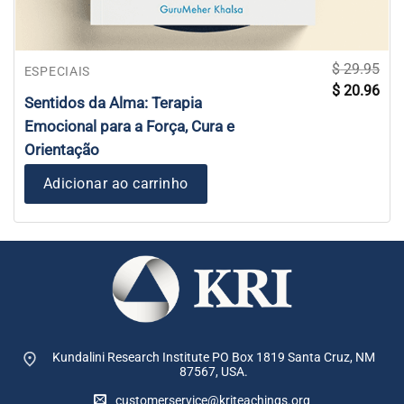
$
29.95
ESPECIAIS
O
O
$
20.96
preço
pre
Sentidos da Alma: Terapia
original
atua
era:
é:
Emocional para a Força, Cura e
$ 29.95.
$ 20
Orientação
Adicionar ao carrinho
Kundalini Research Institute PO Box 1819
Santa Cruz, NM
87567, USA.
customerservice@kriteachings.org