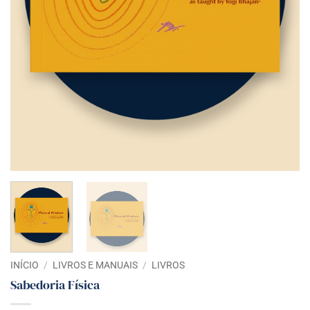
INÍCIO
/
LIVROS E MANUAIS
/
LIVROS
Sabedoria Física