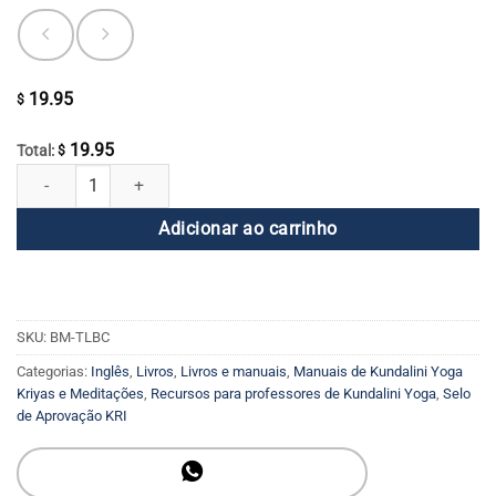
19.95
$
19.95
Total:
$
Os Dez Corpos Leves da Consciência quantidade
Adicionar ao carrinho
SKU:
BM-TLBC
Categorias:
Inglês
,
Livros
,
Livros e manuais
,
Manuais de Kundalini Yoga
Kriyas e Meditações
,
Recursos para professores de Kundalini Yoga
,
Selo
de Aprovação KRI