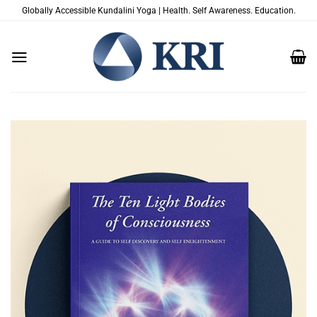
Salta
Globally Accessible Kundalini Yoga | Health. Self Awareness. Education.
ai
contenuti