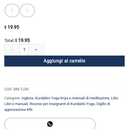
19.95
$
19.95
Total:
$
I dieci corpi luminosi della coscienza quantità
Aggiungi al carrello
COD:
BM-TLBC
Categorie:
inglese
,
Kundalini Yoga Kriya e manuali di meditazione
,
Libri
,
Libri e manuali
,
Risorse per insegnanti di Kundalini Yoga
,
Sigillo di
approvazione KRI