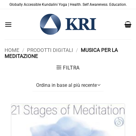
Salta
Globally Accessible Kundalini Yoga | Health. Self Awareness. Education.
ai
contenuti
HOME
/
PRODOTTI DIGITALI
/
MUSICA PER LA
MEDITAZIONE
FILTRA