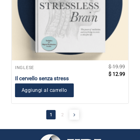
$
19.99
INGLESE
Il
Il
$
12.99
prezzo
prezzo
Il cervello senza stress
originale
attuale
era:
è:
$ 19.99.
$ 12.99
Aggiungi al carrello
1
2