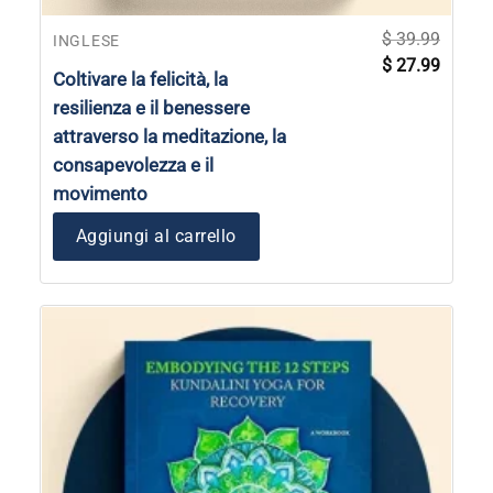
$
39.99
INGLESE
Il
Il
$
27.99
prezzo
prezzo
Coltivare la felicità, la
originale
attuale
era:
è:
resilienza e il benessere
$ 39.99.
$ 27.99
attraverso la meditazione, la
consapevolezza e il
movimento
Aggiungi al carrello