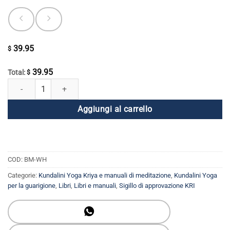
39.95
$
39.95
Total:
$
Onde di guarigione: L'essenza del Kundalini Yoga quantità
Aggiungi al carrello
COD:
BM-WH
Categorie:
Kundalini Yoga Kriya e manuali di meditazione
,
Kundalini Yoga
per la guarigione
,
Libri
,
Libri e manuali
,
Sigillo di approvazione KRI