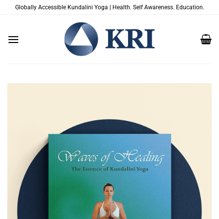
Salta
Globally Accessible Kundalini Yoga | Health. Self Awareness. Education.
ai
contenuti