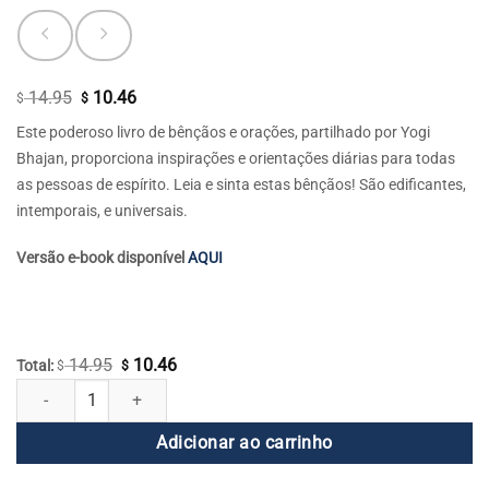
14.95
10.46
O
O
$
$
preço
preço
Este poderoso livro de bênçãos e orações, partilhado por Yogi
original
atual
Bhajan, proporciona inspirações e orientações diárias para todas
era:
é:
as pessoas de espírito. Leia e sinta estas bênçãos! São edificantes,
$ 14.95.
$ 10.46.
intemporais, e universais.
Versão e-book disponível
AQUI
14.95
10.46
O
O
Total:
$
$
Bênçãos - O Poder da Oração quantidade
preço
preço
original
atual
Adicionar ao carrinho
era:
é:
$ 14.95.
$ 10.46.