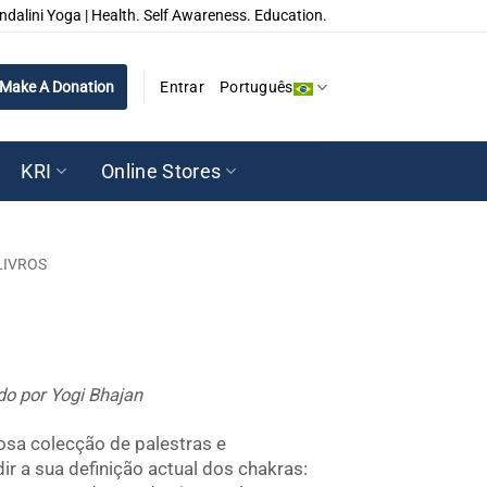
ndalini Yoga | Health. Self Awareness. Education.
Make A Donation
Entrar
Português
KRI
Online Stores
LIVROS
o por Yogi Bhajan
sa colecção de palestras e
r a sua definição actual dos chakras: