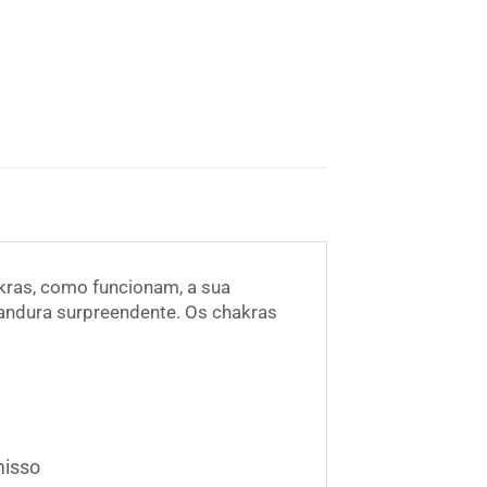
akras, como funcionam, a sua
candura surpreendente. Os chakras
misso