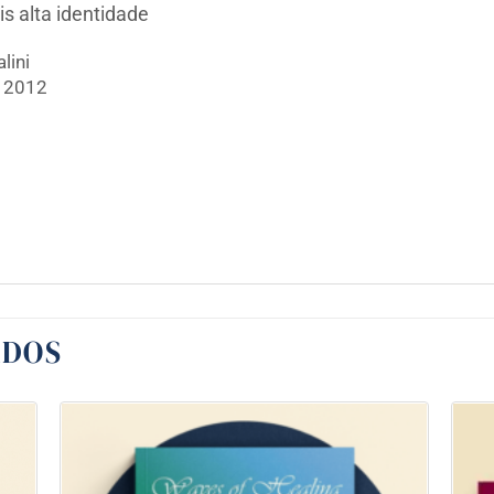
s alta identidade
lini
e 2012
ADOS