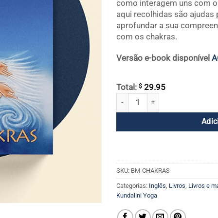
como interagem uns com os 
aqui recolhidas são ajudas
aprofundar a sua compreens
com os chakras.
Versão e-book disponível
A
$
Total:
29.95
Os Chacras quantidade
Adic
SKU:
BM-CHAKRAS
Categorias:
Inglês
,
Livros
,
Livros e m
Kundalini Yoga