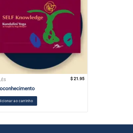
$
21.95
LÊS
INGLÊS
oconhecimento
Experiência pró
icionar ao carrinho
Adicionar ao carr