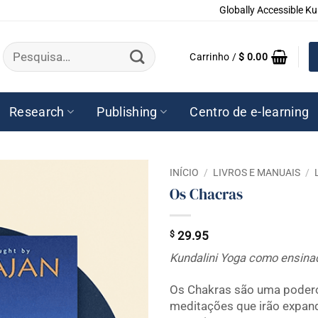
Globally Accessible Ku
Pesquisar
Carrinho /
$
0.00
por:
Research
Publishing
Centro de e-learning
INÍCIO
/
LIVROS E MANUAIS
/
Os Chacras
$
29.95
Kundalini Yoga como ensinad
Os Chakras são uma podero
meditações que irão expandi