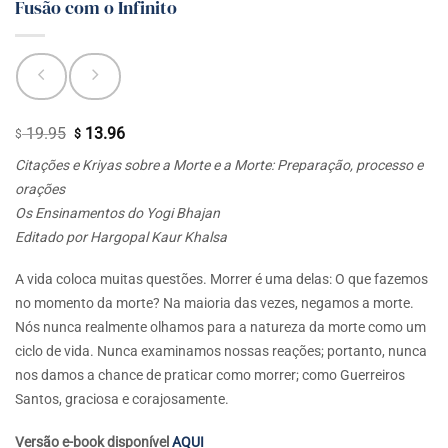
Fusão com o Infinito
19.95
13.96
O
O
$
$
preço
preço
Citações e Kriyas sobre a Morte e a Morte: Preparação, processo e
original
atual
orações
era:
é:
Os Ensinamentos do Yogi Bhajan
$ 19.95.
$ 13.96.
Editado por Hargopal Kaur Khalsa
A vida coloca muitas questões. Morrer é uma delas: O que fazemos
no momento da morte? Na maioria das vezes, negamos a morte.
Nós nunca realmente olhamos para a natureza da morte como um
ciclo de vida. Nunca examinamos nossas reações; portanto, nunca
nos damos a chance de praticar como morrer; como Guerreiros
Santos, graciosa e corajosamente.
Versão e-book disponível
AQUI