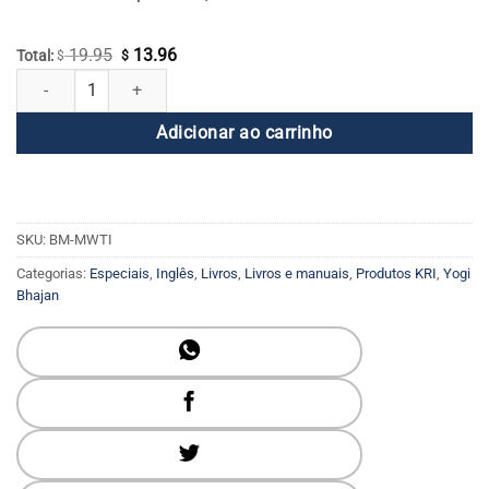
19.95
13.96
O
O
Total:
$
$
Fusão com o Infinito quantidade
preço
preço
original
atual
Adicionar ao carrinho
era:
é:
$ 19.95.
$ 13.96.
SKU:
BM-MWTI
Categorias:
Especiais
,
Inglês
,
Livros
,
Livros e manuais
,
Produtos KRI
,
Yogi
Bhajan