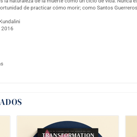
 la naturaleza de la muerte como un ciclo de vida. Nunca
ortunidad de practicar cómo morir; como Santos Guerreros, 
Kundalini
e 2016
as
NADOS