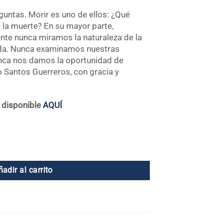
untas. Morir es uno de ellos: ¿Qué
la muerte? En su mayor parte,
te nunca miramos la naturaleza de la
ida. Nunca examinamos nuestras
nunca nos damos la oportunidad de
 Santos Guerreros, con gracia y
o disponible
AQUÍ
o
l
ñadir al carrito
96.