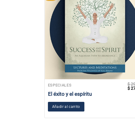
$
29
ESPECIALES
El
$
27
prec
El éxito y el espíritu
orig
era:
$ 29
Añadir al carrito