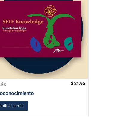
$
21.95
LÉS
LIBROS
oconocimiento
Su propio infini
adir al carrito
Añadir al carrito