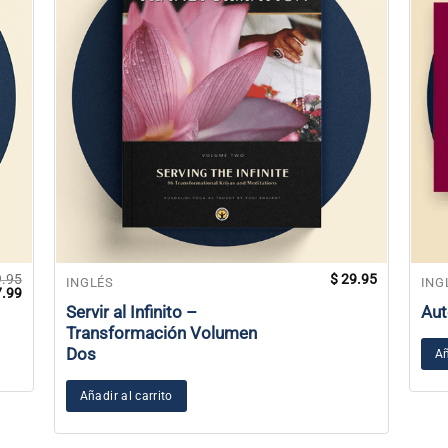
.95
$
29.95
INGLÉS
ING
El
.99
io
precio
Servir al Infinito –
Aut
inal
actual
Transformación Volumen
es:
.95.
$ 27.99.
Dos
Añ
Añadir al carrito