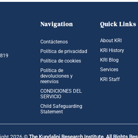
Navigation
Quick Links
About KRI
Contáctenos
KRI History
Política de privacidad
1819
KRI Blog
Política de cookies
Services
Política de
devoluciones y
KRI Staff
reenvíos
CONDICIONES DEL
SERVICIO
Child Safeguarding
Statement
ight 2026 ©
The Kundalini Research Institute. All Rights Re