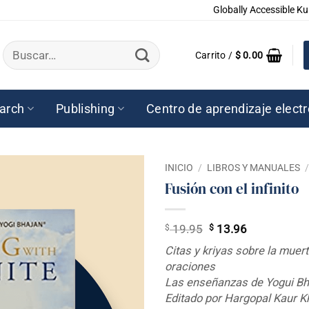
Globally Accessible Ku
Buscar
Carrito /
$
0.00
por:
arch
Publishing
Centro de aprendizaje elect
INICIO
/
LIBROS Y MANUALES
Fusión con el infinito
$
El
$
El
19.95
13.96
precio
precio
Citas y kriyas sobre la muert
original
actual
oraciones
era:
es:
Las enseñanzas de Yogui Bh
$ 19.95.
$ 13.96.
Editado por Hargopal Kaur K