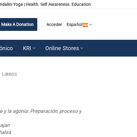
ndalini Yoga | Health. Self Awareness. Education.
Make A Donation
Acceder
Español
rónico
KRI
Online Stores
/
LIBROS
e y la agonía: Preparación, proceso y
ajan
halsa