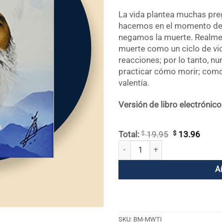
La vida plantea muchas preg
hacemos en el momento de 
negamos la muerte. Realmen
muerte como un ciclo de v
reacciones; por lo tanto, 
practicar cómo morir; como
valentía.
Versión de libro electrónic
$
El
$
El
Total:
19.95
13.96
precio
preci
Fusión con el infinito cantidad
original
actua
era:
es:
A
$ 19.95.
$ 13.
SKU:
BM-MWTI