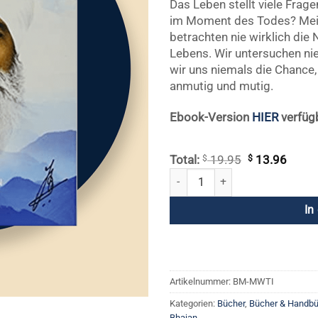
Das Leben stellt viele Frage
im Moment des Todes? Meis
betrachten nie wirklich die 
Lebens. Wir untersuchen ni
wir uns niemals die Chance, 
anmutig und mutig.
Ebook-Version
HIER
verfüg
$
Ursprünglich
$
Aktuel
Total:
19.95
13.96
Preis
Preis
Verschmelzung mit dem Unendlic
war:
ist:
$ 19.95
$ 13.
In
Artikelnummer:
BM-MWTI
Kategorien:
Bücher
,
Bücher & Handbü
Bhajan