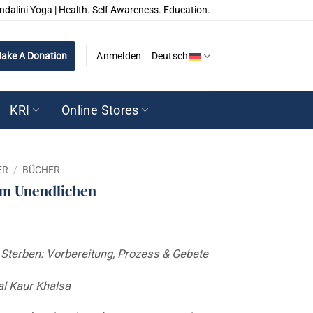
ndalini Yoga | Health. Self Awareness. Education.
ake A Donation
Anmelden
Deutsch
KRI
Online Stores
ER
/
BÜCHER
em Unendlichen
 Sterben: Vorbereitung, Prozess & Gebete
l Kaur Khalsa