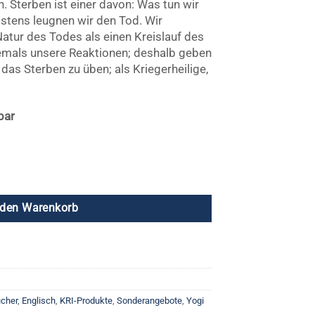
n. Sterben ist einer davon: Was tun wir
tens leugnen wir den Tod. Wir
Natur des Todes als einen Kreislauf des
emals unsere Reaktionen; deshalb geben
das Sterben zu üben; als Kriegerheilige,
bar
er
ler
hen Menge
96.
 den Warenkorb
cher
,
Englisch
,
KRI-Produkte
,
Sonderangebote
,
Yogi