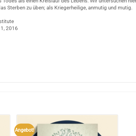
es Todes als einen Kreislauf des Lebens. Wir untersuchen ni
as Sterben zu üben; als Kriegerheilige, anmutig und mutig.
stitute
 1, 2016
Angebot!