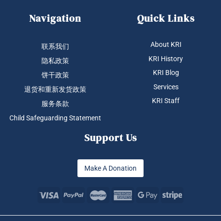
Navigation
Quick Links
About KRI
联系我们
KRI History
隐私政策
KRI Blog
饼干政策
Services
退货和重新发货政策
KRI Staff
服务条款
Child Safeguarding Statement
Support Us
Make A Donation