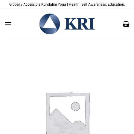
跳
Globally Accessible Kundalini Yoga | Health. Self Awareness. Education.
到
内
容