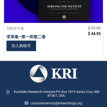
$
59.90
书籍和手册
原
当
$
44.95
价
前
变革集–第一和第二卷
为：
价
$ 59.90。
格
为
加入购物车
$ 4
Kundalini Research Institute PO Box 1819
Santa Cruz, NM
87567, USA.
customerservice@kriteachings.org