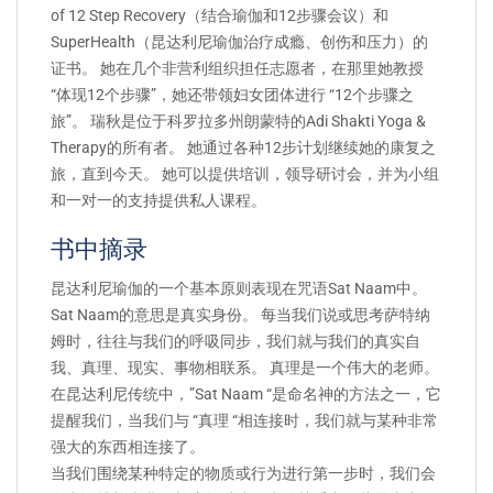
of 12 Step Recovery（结合瑜伽和12步骤会议）和
SuperHealth（昆达利尼瑜伽治疗成瘾、创伤和压力）的
证书。 她在几个非营利组织担任志愿者，在那里她教授
“体现12个步骤”，她还带领妇女团体进行 “12个步骤之
旅”。 瑞秋是位于科罗拉多州朗蒙特的Adi Shakti Yoga &
Therapy的所有者。 她通过各种12步计划继续她的康复之
旅，直到今天。 她可以提供培训，领导研讨会，并为小组
和一对一的支持提供私人课程。
书中摘录
昆达利尼瑜伽的一个基本原则表现在咒语Sat Naam中。
Sat Naam的意思是真实身份。 每当我们说或思考萨特纳
姆时，往往与我们的呼吸同步，我们就与我们的真实自
我、真理、现实、事物相联系。 真理是一个伟大的老师。
在昆达利尼传统中，”Sat Naam “是命名神的方法之一，它
提醒我们，当我们与 “真理 “相连接时，我们就与某种非常
强大的东西相连接了。
当我们围绕某种特定的物质或行为进行第一步时，我们会