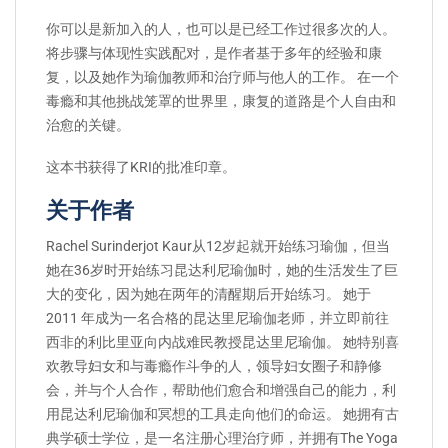
你可以是新加入的人，也可以是已经工作过很多次的人。
将步骤与体现性实践配对，是作者基于多年的经验和康
复，以及她作为瑜伽教师和治疗师与他人的工作。 在一个
毒瘾和其他挑战笼罩的世界里，康复的道路是个人自由和
治愈的关键。
这本书获得了KRI的批准印章。
关于作者
Rachel Surinderjot Kaur从12岁起就开始练习瑜伽，但当
她在36岁时开始练习昆达利尼瑜伽时，她的生活发生了巨
大的变化，因为她在两年的清醒期后开始练习。 她于
2011 年成为一名合格的昆达里尼瑜伽老师，并立即前往
西非的利比里亚向内战难民教授昆达里尼瑜伽。 她特别喜
欢教导妇女和与毒瘾作斗争的人，领导妇女圈子和静修
会，并与个人合作，帮助他们愈合和增强自己的能力，利
用昆达利尼瑜伽和冥想的工具走向他们的命运。 她拥有古
典学硕士学位，是一名注册心理治疗师，并拥有The Yoga