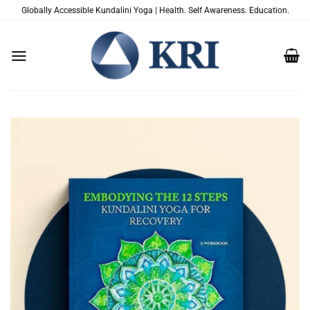
跳
Globally Accessible Kundalini Yoga | Health. Self Awareness. Education.
到
内
容