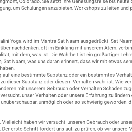
ngmont, Colorado. Sie setzt ihre Genesungsreise bis heute 
ügung, um Schulungen anzubieten, Workshops zu leiten und p
dalini Yoga wird im Mantra Sat Naam ausgedrückt. Sat Naam
über nachdenken, oft im Einklang mit unserem Atem, verbi
ität, mit dem, was ist. Die Wahrheit ist ein großartiger Lehrer
n, Sat Naam, was uns daran erinnert, dass wir mit etwas s
 haben.
ug auf eine bestimmte Substanz oder ein bestimmtes Verhal
zu dieser Substanz oder diesem Verhalten wahr ist. Wie ve
 anderen mit unserem Gebrauch oder Verhalten Schaden zug
versucht, unser Verhalten oder unsere Erfahrung zu ändern o
en unüberschaubar, unmöglich oder so schwierig geworden, da
 Vielleicht haben wir versucht, unseren Gebrauch oder unser
t. Der erste Schritt fordert uns auf, zu prüfen, ob wir unse