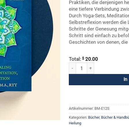
Praktiken, die denjenigen he
eine tiefere Verbindung zwi
Durch Yoga-Sets, Meditatio
Selbstreflexion werden die 
Schritte der Genesung mit
Schritt sind einfach zu bef
Geschichten von denen, die 
$
Total:
20.00
Die 12 Schritte verkörpern: Kund
In
Artikelnummer:
BM-E12S
Kategorien:
Bücher
,
Bücher & Handbü
Heilung