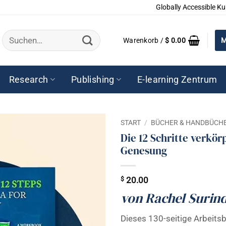
Globally Accessible Ku
Suchen
Warenkorb /
$
0.00
M
nach:
Research
Publishing
E-learning Zentrum
START
/
BÜCHER & HANDBÜCH
Die 12 Schritte verkör
Genesung
$
20.00
von Rachel Surin
Dieses 130-seitige Arbeitsb