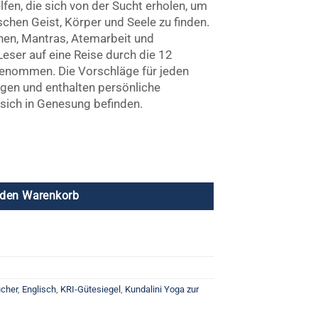
lfen, die sich von der Sucht erholen, um
schen Geist, Körper und Seele zu finden.
nen, Mantras, Atemarbeit und
Leser auf eine Reise durch die 12
genommen. Die Vorschläge für jeden
olgen und enthalten persönliche
sich in Genesung befinden.
alini Yoga zur Genesung Menge
 den Warenkorb
cher
,
Englisch
,
KRI-Gütesiegel
,
Kundalini Yoga zur