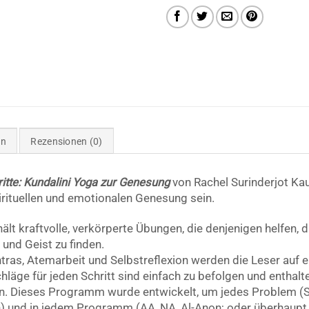
en
Rezensionen (0)
itte: Kundalini Yoga zur Genesung
von Rachel Surinderjot Kaur
pirituellen und emotionalen Genesung sein.
lt kraftvolle, verkörperte Übungen, die denjenigen helfen, d
und Geist zu finden.
ras, Atemarbeit und Selbstreflexion werden die Leser auf ei
ge für jeden Schritt sind einfach zu befolgen und enthalt
en. Dieses Programm wurde entwickelt, um jedes Problem (S
 und in jedem Programm (AA, NA, Al-Anon; oder überhaup