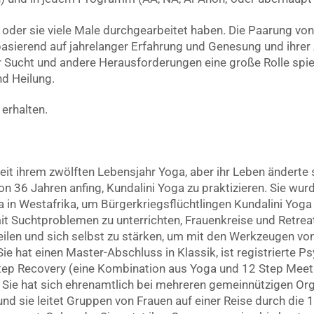
n oder sie viele Male durchgearbeitet haben. Die Paarung von
asierend auf jahrelanger Erfahrung und Genesung und ihrer 
der Sucht und andere Herausforderungen eine große Rolle spie
nd Heilung.
erhalten.
seit ihrem zwölften Lebensjahr Yoga, aber ihr Leben änderte 
on 36 Jahren anfing, Kundalini Yoga zu praktizieren. Sie wurd
a in Westafrika, um Bürgerkriegsflüchtlingen Kundalini Yoga
 Suchtproblemen zu unterrichten, Frauenkreise und Retreat
 heilen und sich selbst zu stärken, um mit den Werkzeugen v
e hat einen Master-Abschluss in Klassik, ist registrierte P
 Step Recovery (eine Kombination aus Yoga und 12 Step Meet
. Sie hat sich ehrenamtlich bei mehreren gemeinnützigen Or
und sie leitet Gruppen von Frauen auf einer Reise durch die 12