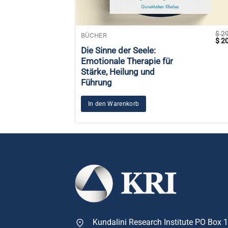
$
29
BÜCHER
Urs
$
20
Prei
Die Sinne der Seele:
war
Emotionale Therapie für
$ 2
Stärke, Heilung und
Führung
In den Warenkorb
Kundalini Research Institute PO Box 