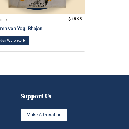
$
15.95
HER
BÜCHER
ren von Yogi Bhajan
Göttliche Bezie
Zwei Körper, ei
 den Warenkorb
In den Warenkorb
Support Us
Make A Donation