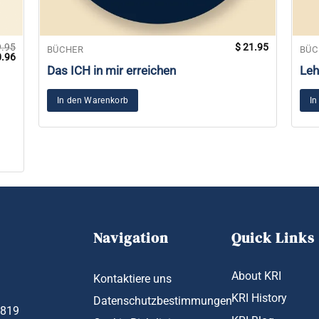
.95
$
21.95
BÜCHER
BÜC
prünglicher
Aktueller
.96
s
Preis
Das ICH in mir erreichen
Leh
:
ist:
9.95
$ 20.96.
In den Warenkorb
In
Navigation
Quick Links
About KRI
Kontaktiere uns
KRI History
Datenschutzbestimmungen
1819