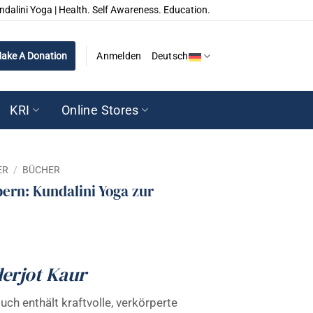
ndalini Yoga | Health. Self Awareness. Education.
ake A Donation
Anmelden
Deutsch
KRI
Online Stores
ER
/
BÜCHER
pern: Kundalini Yoga zur
derjot Kaur
uch enthält kraftvolle, verkörperte