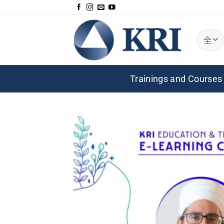
跳
到
内
容
Trainings and Courses