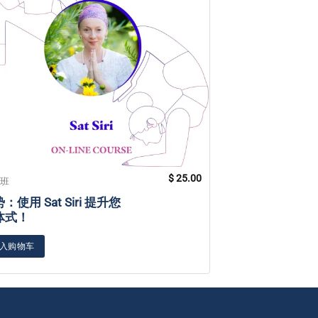
$
25.00
训班
培训班
：使用 Sat Siri 提升您
昆达利尼瑜伽如
体式！
迷走神经和多维
入购物车
Add to cart