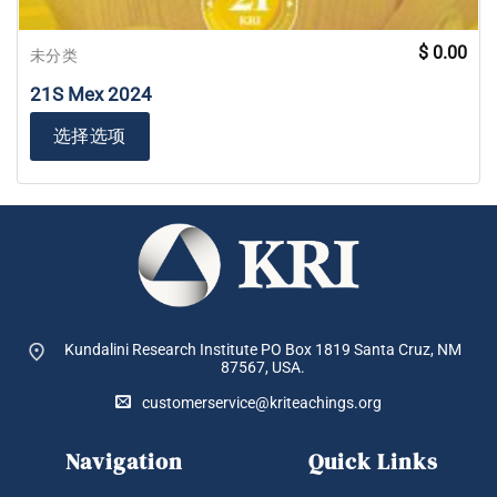
$
0.00
未分类
21S Mex 2024
选择选项
Kundalini Research Institute PO Box 1819
Santa Cruz, NM
87567, USA.
customerservice@kriteachings.org
Navigation
Quick Links