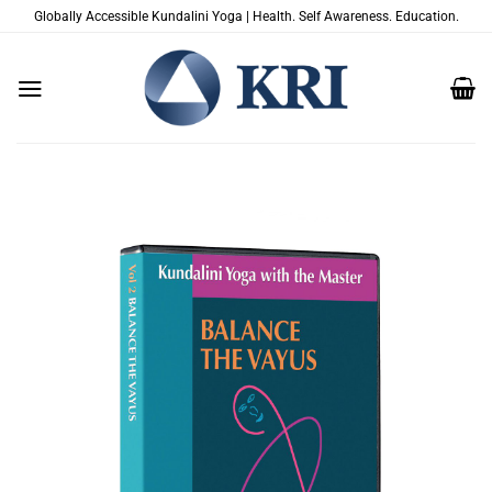
跳
Globally Accessible Kundalini Yoga | Health. Self Awareness. Education.
到
内
容