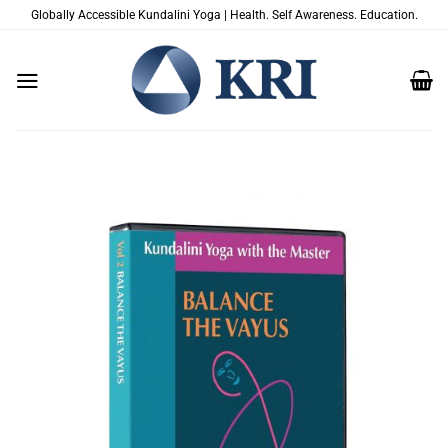
Salta
Globally Accessible Kundalini Yoga | Health. Self Awareness. Education.
ai
contenuti