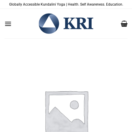
Salta
Globally Accessible Kundalini Yoga | Health. Self Awareness. Education.
ai
contenuti