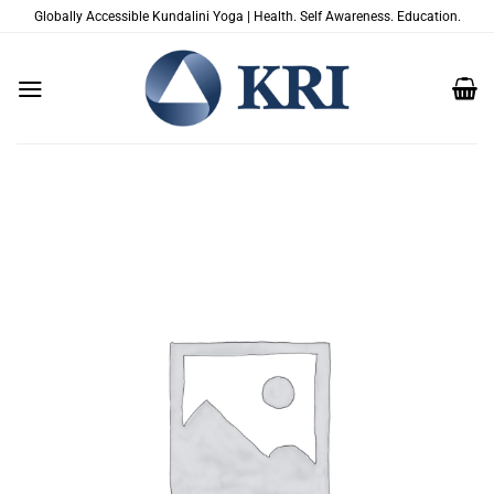
Salta
Globally Accessible Kundalini Yoga | Health. Self Awareness. Education.
ai
contenuti