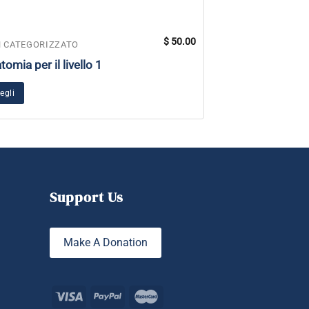
$
50.00
 CATEGORIZZATO
NON CATEGORIZZ
tomia per il livello 1
11 Centri Luna
egli
Aggiungi al carrel
Support Us
Make A Donation