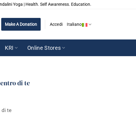
ndalini Yoga | Health. Self Awareness. Education.
Make A Donation
Accedi
Italiano
KRI
Online Stores
entro di te
 di te
quantità