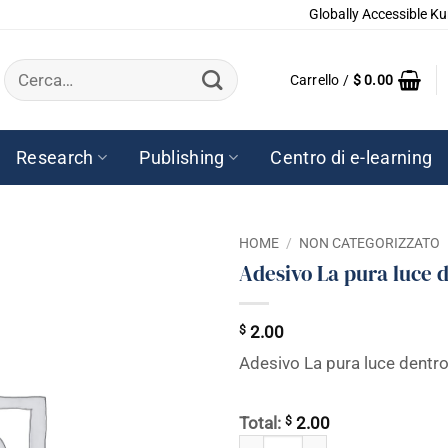
Globally Accessible Ku
Cerca:
Carrello /
$
0.00
Research
Publishing
Centro di e-learning
HOME
/
NON CATEGORIZZATO
Adesivo La pura luce d
$
2.00
Adesivo La pura luce dentro
$
Total:
2.00
Adesivo La pura luce dentro di te 