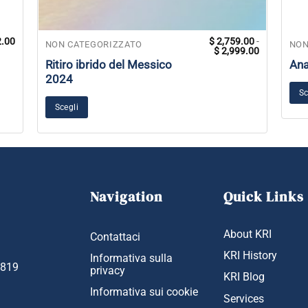
.00
$
2,759.00
-
Questo
NON CATEGORIZZATO
NON
Fascia
$
2,999.00
prodotto
di
Ritiro ibrido del Messico
Ana
prezzo:
ha
2024
da
$ 2,759.00
più
Sc
a
varianti.
$ 2,999.00
Scegli
Le
opzioni
possono
essere
scelte
Navigation
Quick Links
nella
pagina
About KRI
del
Contattaci
prodotto
KRI History
Informativa sulla
1819
privacy
KRI Blog
Informativa sui cookie
Services