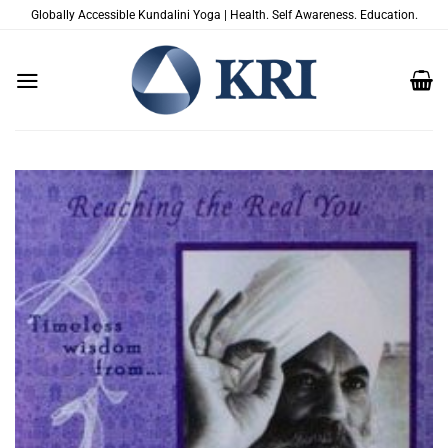
跳
Globally Accessible Kundalini Yoga | Health. Self Awareness. Education.
到
内
容