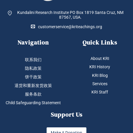
Kundalini Research Institute PO Box 1819
Santa Cruz, NM
87567, USA.
customerservice@kriteachings.org
Navigation
Quick Links
About KRI
联系我们
KRI History
隐私政策
KRI Blog
饼干政策
Services
退货和重新发货政策
KRI Staff
服务条款
Child Safeguarding Statement
Support Us
Make A Donation