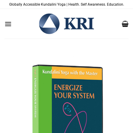
跳
Globally Accessible Kundalini Yoga | Health. Self Awareness. Education.
到
内
容