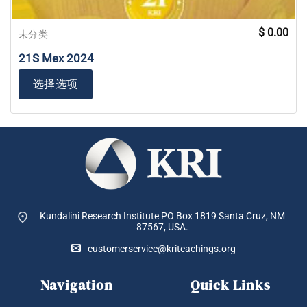
$
0.00
未分类
21S Mex 2024
选择选项
Kundalini Research Institute PO Box 1819
Santa Cruz, NM
87567, USA.
customerservice@kriteachings.org
Navigation
Quick Links