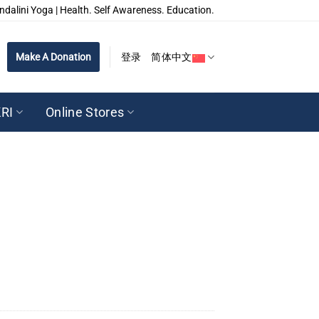
ndalini Yoga | Health. Self Awareness. Education.
Make A Donation
登录
简体中文
RI
Online Stores