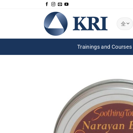
跳
到
内
容
Trainings and Courses