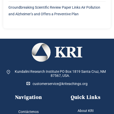
Kundalini Research Institute PO Box 1819
Santa Cruz, NM
87567, USA.
customerservice@kriteachings.org
Navigation
Quick Links
About KRI
Contáctenos
KRI History
Política de privacidad
KRI Blog
Política de cookies
Services
Política de devoluciones y
reenvíos
KRI Staff
CONDICIONES DEL SERVICIO
Child Safeguarding Statement
Support Us
Make A Donation