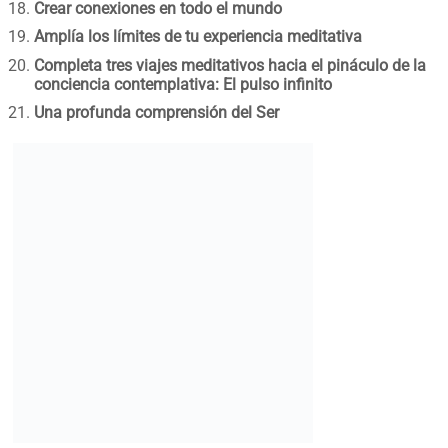
Crear conexiones en todo el mundo
Amplía los límites de tu experiencia meditativa
Completa tres viajes meditativos hacia el pináculo de la
conciencia contemplativa: El pulso infinito
Una profunda comprensión del Ser
Este viaje comienza pronto – acompáñanos y profundicemos en
nuestro interior, mientras construimos una comunidad con otros en
el mismo camino.
Infórmese e inscríbase aquí.