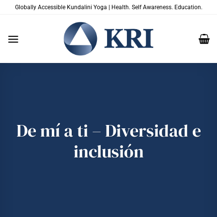
Saltar
Globally Accessible Kundalini Yoga | Health. Self Awareness. Education.
al
contenido
De mí a ti – Diversidad e
inclusión