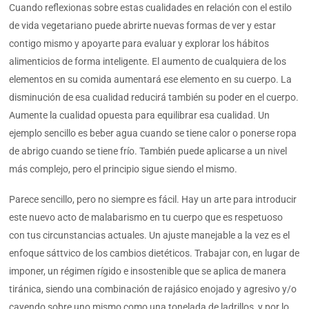
Cuando reflexionas sobre estas cualidades en relación con el estilo
de vida vegetariano puede abrirte nuevas formas de ver y estar
contigo mismo y apoyarte para evaluar y explorar los hábitos
alimenticios de forma inteligente. El aumento de cualquiera de los
elementos en su comida aumentará ese elemento en su cuerpo. La
disminución de esa cualidad reducirá también su poder en el cuerpo.
Aumente la cualidad opuesta para equilibrar esa cualidad. Un
ejemplo sencillo es beber agua cuando se tiene calor o ponerse ropa
de abrigo cuando se tiene frío. También puede aplicarse a un nivel
más complejo, pero el principio sigue siendo el mismo.
Parece sencillo, pero no siempre es fácil. Hay un arte para introducir
este nuevo acto de malabarismo en tu cuerpo que es respetuoso
con tus circunstancias actuales. Un ajuste manejable a la vez es el
enfoque sáttvico de los cambios dietéticos. Trabajar con, en lugar de
imponer, un régimen rígido e insostenible que se aplica de manera
tiránica, siendo una combinación de rajásico enojado y agresivo y/o
cayendo sobre uno mismo como una tonelada de ladrillos, y por lo