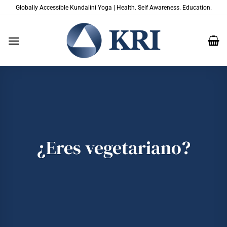
Saltar
Globally Accessible Kundalini Yoga | Health. Self Awareness. Education.
al
contenido
¿Eres vegetariano?