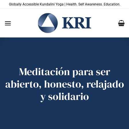
Saltar
Globally Accessible Kundalini Yoga | Health. Self Awareness. Education.
al
contenido
Meditación para ser
abierto, honesto, relajado
y solidario