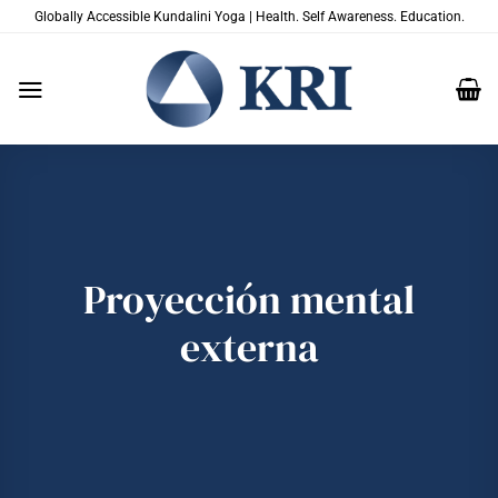
Saltar
Globally Accessible Kundalini Yoga | Health. Self Awareness. Education.
al
contenido
Proyección mental
externa