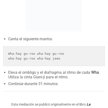
Canta el siguiente mantra:
Wha-hay gu-roo wha-hay gu-roo
wha-hay gu-roo wha-hay jeeo
Eleva el ombligo y el diafragma al ritmo de cada
Wha
.
Utiliza la cinta Giani-ji para el ritmo.
Continúe durante 31 minutos.
Esta mediación se publicó originalmente en el libro
La
mente: sus proyecciones y múltiples facetas
Amrit Khalsa