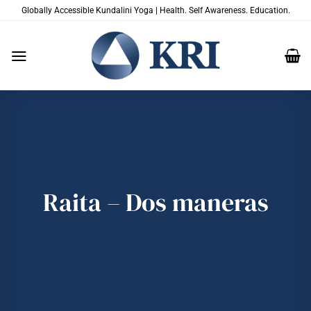
Saltar
Globally Accessible Kundalini Yoga | Health. Self Awareness. Education.
al
contenido
Raita – Dos maneras