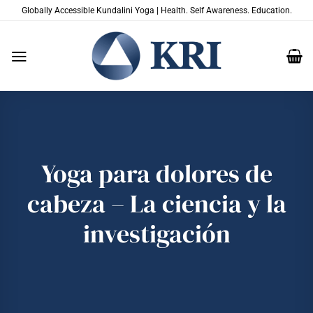
Saltar
Globally Accessible Kundalini Yoga | Health. Self Awareness. Education.
al
contenido
Yoga para dolores de
cabeza – La ciencia y la
investigación