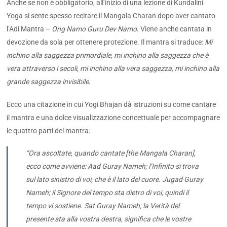
Anche se non è obbligatorio, all’inizio di una lezione di Kundalini
Yoga si sente spesso recitare il Mangala Charan dopo aver cantato
l’Adi Mantra –
Ong Namo Guru Dev Namo
. Viene anche cantata in
devozione da sola per ottenere protezione. Il mantra si traduce:
Mi
inchino alla saggezza primordiale, mi inchino alla saggezza che è
vera attraverso i secoli, mi inchino alla vera saggezza, mi inchino alla
grande saggezza invisibile
.
Ecco una citazione in cui Yogi Bhajan dà istruzioni su come cantare
il mantra e una dolce visualizzazione concettuale per accompagnare
le quattro parti del mantra:
“Ora ascoltate, quando cantate [the Mangala Charan],
ecco come avviene: Aad Guray Nameh; l’Infinito si trova
sul lato sinistro di voi, che è il lato del cuore. Jugad Guray
Nameh; il Signore del tempo sta dietro di voi, quindi il
tempo vi sostiene. Sat Guray Nameh; la Verità del
presente sta alla vostra destra, significa che le vostre