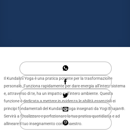
Il Kundalini Yoga è una pratica potente per la trasformazione
personale. Funziona rapidamente per dare energia all’intero sistema
e, attraverso di te, ha un impatto sull’intero ambiente. Questa
funzione è dedicata a mettere in evidenza le abilità essenziali ei
principi fondamentali del Kundalini Yoga insegnati da Yogi Bhajan®.
Servirà a focalizzare e perfezionare la tua pratica quotidiana e ad
allineare il tuo insegnamento con il maestro.