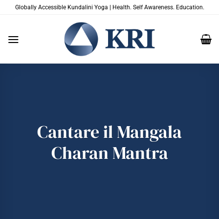
Salta
Globally Accessible Kundalini Yoga | Health. Self Awareness. Education.
ai
contenuti
Cantare il Mangala
Charan Mantra