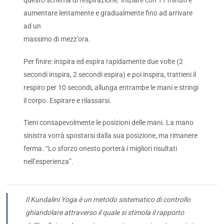
questo schema di respirazione. Iniziare con 11 minuti e
aumentare lentamente e gradualmente fino ad arrivare
ad un
massimo di mezz’ora.
Per finire: inspira ed espira rapidamente due volte (2
secondi inspira, 2 secondi espira) e poi inspira, trattieni il
respiro per 10 secondi, allunga entrambe le mani e stringi
il corpo. Espirare e rilassarsi.
Tieni consapevolmente le posizioni delle mani. La mano
sinistra vorrà spostarsi dalla sua posizione, ma rimanere
ferma. “Lo sforzo onesto porterà i migliori risultati
nell’esperienza”.
Il Kundalini Yoga è un metodo sistematico di controllo
ghiandolare attraverso il quale si stimola il rapporto