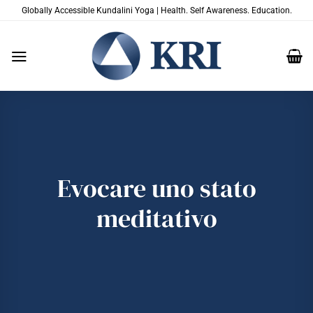
Salta
Globally Accessible Kundalini Yoga | Health. Self Awareness. Education.
ai
contenuti
Evocare uno stato
meditativo