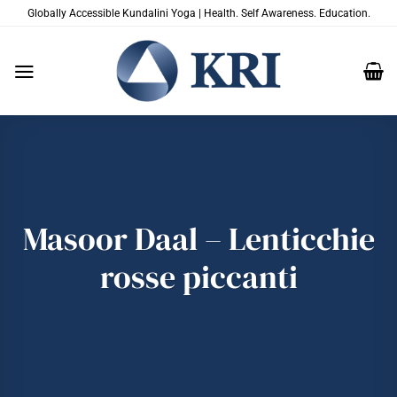
Salta
Globally Accessible Kundalini Yoga | Health. Self Awareness. Education.
ai
contenuti
Masoor Daal – Lenticchie
rosse piccanti