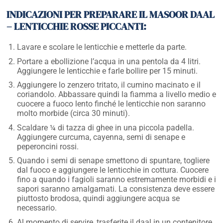
INDICAZIONI PER PREPARARE IL MASOOR DAAL
– LENTICCHIE ROSSE PICCANTI:
Lavare e scolare le lenticchie e metterle da parte.
Portare a ebollizione l’acqua in una pentola da 4 litri.
Aggiungere le lenticchie e farle bollire per 15 minuti.
Aggiungere lo zenzero tritato, il cumino macinato e il
coriandolo. Abbassare quindi la fiamma a livello medio e
cuocere a fuoco lento finché le lenticchie non saranno
molto morbide (circa 30 minuti).
Scaldare ¼ di tazza di ghee in una piccola padella.
Aggiungere curcuma, cayenna, semi di senape e
peperoncini rossi.
Quando i semi di senape smettono di spuntare, togliere
dal fuoco e aggiungere le lenticchie in cottura. Cuocere
fino a quando i fagioli saranno estremamente morbidi e i
sapori saranno amalgamati. La consistenza deve essere
piuttosto brodosa, quindi aggiungere acqua se
necessario.
Al momento di servire, trasferite il daal in un contenitore