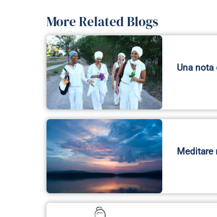
Meditare 
La medita
all’infinit