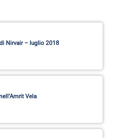
nell’Amrit Vela
zione per estendere il cervello
o