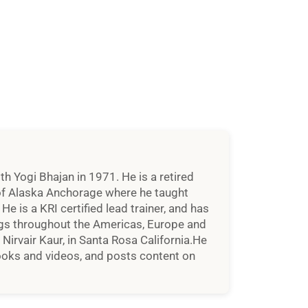
h Yogi Bhajan in 1971. He is a retired
y of Alaska Anchorage where he taught
He is a KRI certified lead trainer, and has
ngs throughout the Americas, Europe and
, Nirvair Kaur, in Santa Rosa California.He
ooks and videos, and posts content on
di Nirvair – luglio 2018