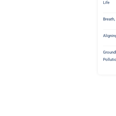
Life
Breath,
Alignin
Groundb
Polluti