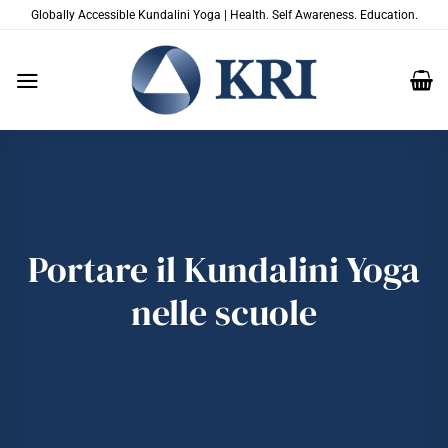
Salta
Globally Accessible Kundalini Yoga | Health. Self Awareness. Education.
ai
contenuti
Portare il Kundalini Yoga
nelle scuole