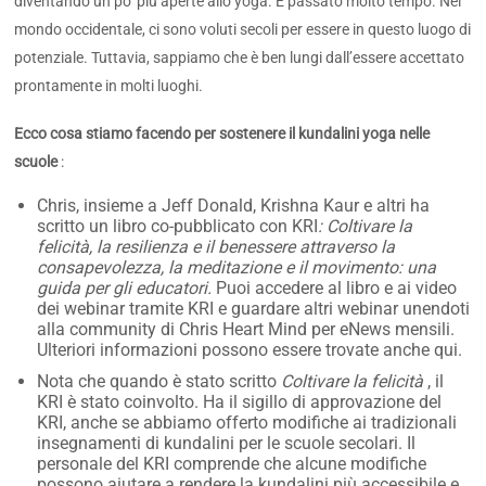
diventando un po’ più aperte allo yoga. È passato molto tempo. Nel
mondo occidentale, ci sono voluti secoli per essere in questo luogo di
potenziale. Tuttavia, sappiamo che è ben lungi dall’essere accettato
prontamente in molti luoghi.
Ecco cosa stiamo facendo per sostenere il kundalini yoga nelle
scuole
:
Chris, insieme a Jeff Donald, Krishna Kaur e altri ha
scritto un libro co-pubblicato con KRI
: Coltivare la
felicità, la resilienza e il benessere attraverso la
consapevolezza, la meditazione e il movimento: una
guida per gli educatori.
Puoi accedere al libro e ai video
dei webinar tramite KRI e guardare altri webinar unendoti
alla community di Chris Heart Mind per eNews mensili.
Ulteriori informazioni possono essere trovate anche qui.
Nota che quando è stato scritto
Coltivare la felicità
, il
KRI è stato coinvolto. Ha il sigillo di approvazione del
KRI, anche se abbiamo offerto modifiche ai tradizionali
insegnamenti di kundalini per le scuole secolari. Il
personale del KRI comprende che alcune modifiche
possono aiutare a rendere la kundalini più accessibile e