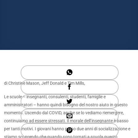
di Christine Mason, Jeff Donald e Tim Mills,
Le scuole – insegnanti, consulenti, studenti, famiglie e
amministratori – hanno quindi bisogno del nostro aiuto in questo
momento. Uscendo dal COVID, anche se lo vediamo riemergere,
continuiamo ad essere stressati. Il morale dell’insegnante è basso
per tanti motivi. I giovani hanno perso due anni di socializzazione e
stiamo scoprendo che quando sono tornati a scuola questo