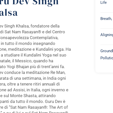
ru Dev Singh
Life
alsa
Breath,
v Singh Khalsa, fondatore della
 di Sat Nam Rasayan® e del Centro
Alignin
 Consapevolezza Contemplativa,
 in tutto il mondo insegnando
one, meditazione e Kundalini yoga. Ha
Groundb
o a studiare il Kundalini Yoga nel suo
Polluti
atale, il Messico, quando ha
ato Yogi Bhajan più di trent’anni fa.
ev conduce la meditazione Re Man,
urata di una settimana, in India ogni
a, oltre a tenere ritiri annuali di
one ad Assisi, in Italia, ogni inverno e
te sul Monte Shasta, attirando
panti da tutto il mondo. Guru Dev è
re di “Sat Nam Rasayan®: The Art of