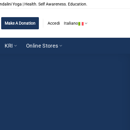
ndalini Yoga | Health. Self Awareness. Education.
Make A Donation
Accedi
Italiano
KRI
Online Stores