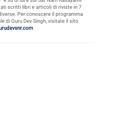
” e su di lui e sul Sat Nam Rasayan®
ti scritti libri e articoli di riviste in 7
diverse. Per conoscere il programma
e di Guru Dev Singh, visitate il sito
rudevsnr.com