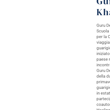
Gu
Kh
Guru De
Scuola
per la
viaggia
guarigi
iniziat
paese n
incontr
Guru D
della d
primaver
guarigi
in esta
parteci
coauto