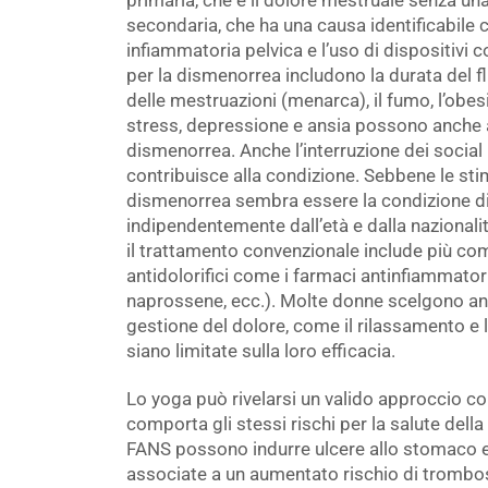
primaria, che è il dolore mestruale senza una
secondaria, che ha una causa identificabile 
infiammatoria pelvica e l’uso di dispositivi con
per la dismenorrea includono la durata del flu
delle mestruazioni (menarca), il fumo, l’obesità
stress, depressione e ansia possono anche 
dismenorrea. Anche l’interruzione dei socia
contribuisce alla condizione. Sebbene le sti
dismenorrea sembra essere la condizione di
indipendentemente dall’età e dalla nazionali
il trattamento convenzionale include più co
antidolorifici come i farmaci antinfiammator
naprossene, ecc.). Molte donne scelgono an
gestione del dolore, come il rilassamento e 
siano limitate sulla loro efficacia.
Lo yoga può rivelarsi un valido approccio
comporta gli stessi rischi per la salute della
FANS possono indurre ulcere allo stomaco e 
associate a un aumentato rischio di trombos