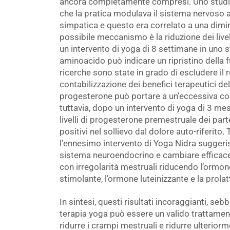
ancora completamente compresi. Uno studio
che la pratica modulava il sistema nervoso
simpatica e questo era correlato a una dimi
possibile meccanismo è la riduzione dei live
un intervento di yoga di 8 settimane in uno s
aminoacido può indicare un ripristino della f
ricerche sono state in grado di escludere il
contabilizzazione dei benefici terapeutici d
progesterone può portare a un’eccessiva con
tuttavia, dopo un intervento di yoga di 3 mes
livelli di progesterone premestruale dei par
positivi nel sollievo dal dolore auto-riferito.
l’ennesimo intervento di Yoga Nidra suggeri
sistema neuroendocrino e cambiare efficace
con irregolarità mestruali riducendo l’ormone
stimolante, l’ormone luteinizzante e la prolat
In sintesi, questi risultati incoraggianti, se
terapia yoga può essere un valido trattame
ridurre i crampi mestruali e ridurre ulteriorme