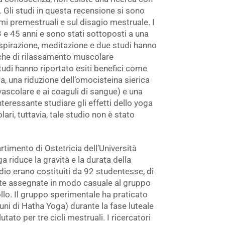
 Gli studi in questa recensione si sono
mi premestruali e sul disagio mestruale. I
 e 45 anni e sono stati sottoposti a una
 respirazione, meditazione e due studi hanno
iche di rilassamento muscolare
tudi hanno riportato esiti benefici come
a, una riduzione dell’omocisteina sierica
ascolare e ai coaguli di sangue) e una
teressante studiare gli effetti dello yoga
ari, tuttavia, tale studio non è stato
timento di Ostetricia dell’Università
a riduce la gravità e la durata della
dio erano costituiti da 92 studentesse, di
ate assegnate in modo casuale al gruppo
lo. Il gruppo sperimentale ha praticato
ni di Hatha Yoga) durante la fase luteale
tato per tre cicli mestruali. I ricercatori