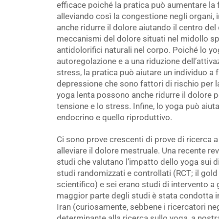
efficace poiché la pratica può aumentare la f
alleviando così la congestione negli organi, i
anche ridurre il dolore aiutando il centro del 
meccanismi del dolore situati nel midollo sp
antidolorifici naturali nel corpo. Poiché lo 
autoregolazione e a una riduzione dell’attiv
stress, la pratica può aiutare un individuo a 
depressione che sono fattori di rischio per l
yoga lenta possono anche ridurre il dolore po
tensione e lo stress. Infine, lo yoga può aiutar
endocrino e quello riproduttivo.
Ci sono prove crescenti di prove di ricerca 
alleviare il dolore mestruale. Una recente rev
studi che valutano l’impatto dello yoga sui d
studi randomizzati e controllati (RCT; il gol
scientifico) e sei erano studi di intervento 
maggior parte degli studi è stata condotta in In
Iran (curiosamente, sebbene i ricercatori neg
determinante alla ricerca sullo yoga, a nost