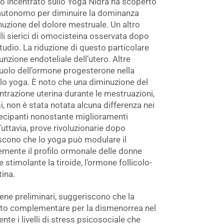
 incentrato sullo Yoga Nidra ha scoperto
 autonomo per diminuire la dominanza
nuzione del dolore mestruale. Un altro
lli sierici di omocisteina osservata dopo
tudio. La riduzione di questo particolare
unzione endoteliale dell’utero. Altre
 ruolo dell’ormone progesterone nella
ello yoga. È noto che una diminuzione del
trazione uterina durante le mestruazioni,
i, non è stata notata alcuna differenza nei
tecipanti nonostante miglioramenti
 Tuttavia, prove rivoluzionarie dopo
scono che lo yoga può modulare il
mente il profilo ormonale delle donne
 stimolante la tiroide, l’ormone follicolo-
tina.
bbene preliminari, suggeriscono che la
nto complementare per la dismenorrea nel
nte i livelli di stress psicosociale che