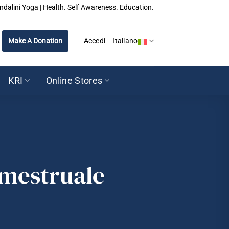
ndalini Yoga | Health. Self Awareness. Education.
Make A Donation
Accedi
Italiano
KRI
Online Stores
e mestruale