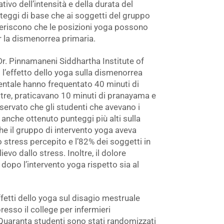
ivo dell’intensità e della durata del
nteggi di base che ai soggetti del gruppo
uggeriscono che le posizioni yoga possono
r la dismenorrea primaria.
Dr. Pinnamaneni Siddhartha Institute of
l’effetto dello yoga sulla dismenorrea
entale hanno frequentato 40 minuti di
oltre, praticavano 10 minuti di pranayama e
servato che gli studenti che avevano i
anche ottenuto punteggi più alti sulla
 che il gruppo di intervento yoga aveva
o stress percepito e l’82% dei soggetti in
vo dallo stress. Inoltre, il dolore
dopo l’intervento yoga rispetto sia al
ffetti dello yoga sul disagio mestruale
resso il college per infermieri
 Quaranta studenti sono stati randomizzati