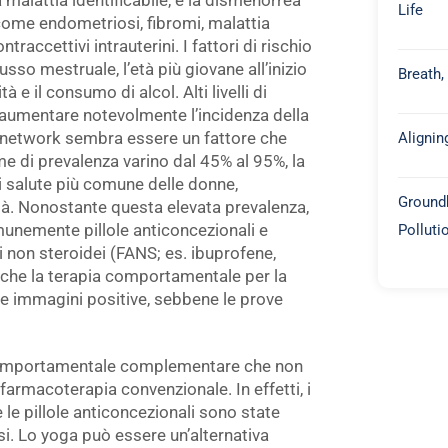
 malattia identificabile, e la dismenorrea
Life
come endometriosi, fibromi, malattia
traccettivi intrauterini. I fattori di rischio
sso mestruale, l’età più giovane all’inizio
Breath,
 e il consumo di alcol. Alti livelli di
aumentare notevolmente l’incidenza della
Alignin
l network sembra essere un fattore che
me di prevalenza varino dal 45% al 95%, la
 salute più comune delle donne,
Groundb
tà. Nonostante questa elevata prevalenza,
Polluti
munemente pillole anticoncezionali e
i non steroidei (FANS; es. ibuprofene,
che la terapia comportamentale per la
le immagini positive, sebbene le prove
 comportamentale complementare che non
 farmacoterapia convenzionale. In effetti, i
le pillole anticoncezionali sono state
i. Lo yoga può essere un’alternativa