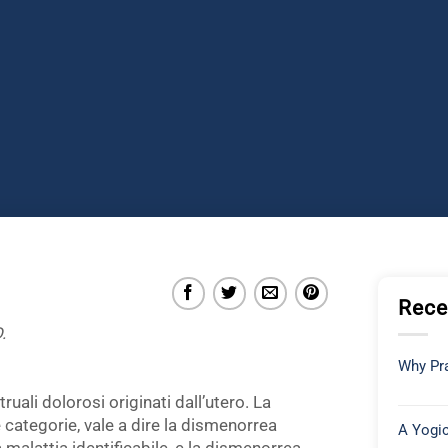
Rece
.
Why Pra
ali dolorosi originati dall’utero. La
ategorie, vale a dire la dismenorrea
A Yogic