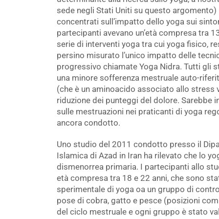
sede negli Stati Uniti su questo argomento) .
concentrati sull’impatto dello yoga sui sinto
partecipanti avevano un’età compresa tra 13
serie di interventi yoga tra cui yoga fisico,
persino misurato l’unico impatto delle tecn
progressivo chiamate Yoga Nidra. Tutti gli s
una minore sofferenza mestruale auto-riferit
(che è un aminoacido associato allo stress v
riduzione dei punteggi del dolore. Sarebbe in
sulle mestruazioni nei praticanti di yoga regol
ancora condotto.
Uno studio del 2011 condotto presso il Dipar
Islamica di Azad in Iran ha rilevato che lo yog
dismenorrea primaria. I partecipanti allo stu
età compresa tra 18 e 22 anni, che sono st
sperimentale di yoga oa un gruppo di control
pose di cobra, gatto e pesce (posizioni comu
del ciclo mestruale e ogni gruppo è stato valu