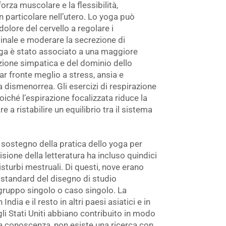
orza muscolare e la flessibilità,
n particolare nell’utero. Lo yoga può
dolore del cervello a regolare i
inale e moderare la secrezione di
yoga è stato associato a una maggiore
azione simpatica e del dominio dello
far fronte meglio a stress, ansia e
a dismenorrea. Gli esercizi di respirazione
iché l’espirazione focalizzata riduce la
e a ristabilire un equilibrio tra il sistema
a sostegno della pratica dello yoga per
isione della letteratura ha incluso quindici
isturbi mestruali. Di questi, nove erano
d standard del disegno di studio
a gruppo singolo o caso singolo. La
dia e il resto in altri paesi asiatici e in
li Stati Uniti abbiano contribuito in modo
ra conoscenza, non esiste una ricerca con