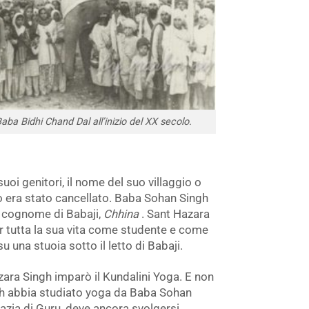
Baba Bidhi Chand Dal all’inizio del XX secolo.
oi genitori, il nome del suo villaggio o
o era stato cancellato. Baba Sohan Singh
l cognome di Babaji,
Chhina
. Sant Hazara
 tutta la sua vita come studente e come
 una stuoia sotto il letto di Babaji.
ara Singh imparò il Kundalini Yoga. E non
gh abbia studiato yoga da Baba Sohan
razia di Guru, deve ancora svolgersi.