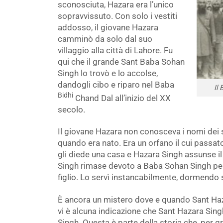
sconosciuta, Hazara era l’unico
sopravvissuto. Con solo i vestiti
addosso, il giovane Hazara
camminò da solo dal suo
villaggio alla città di Lahore. Fu
qui che il grande Sant Baba Sohan
Singh lo trovò e lo accolse,
dandogli cibo e riparo nel Baba
Il 
Bidhi
Chand Dal all’inizio del XX
secolo.
Il giovane Hazara non conosceva i nomi dei su
quando era nato. Era un orfano il cui passat
gli diede una casa e Hazara Singh assunse i
Singh rimase devoto a Baba Sohan Singh per
figlio. Lo servì instancabilmente, dormendo su
È ancora un mistero dove e quando Sant Haz
vi è alcuna indicazione che Sant Hazara Sin
Singh. Questa è parte della storia che, per g