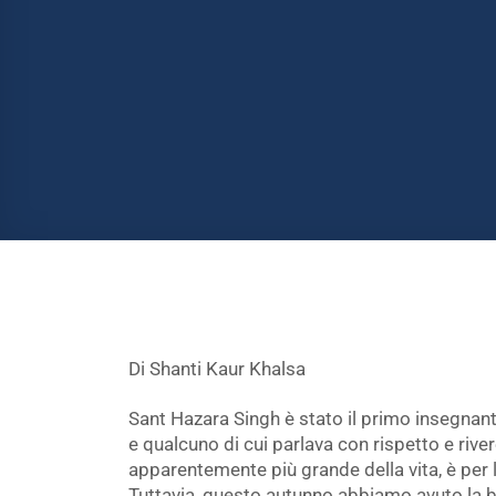
Di Shanti Kaur Khalsa
Sant Hazara Singh è stato il primo insegnante
e qualcuno di cui parlava con rispetto e rive
apparentemente più grande della vita, è per 
Tuttavia, questo autunno abbiamo avuto la b