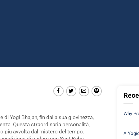
Rece
Why Pra
 di Yogi Bhajan, fin dalla sua giovinezza,
renza. Questa straordinaria personalità,
lo più avvolta dal mistero del tempo.
A Yogic
enedizione di parlare con Sant Baba