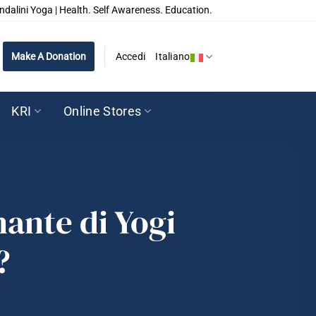
ndalini Yoga | Health. Self Awareness. Education.
Make A Donation
Accedi
Italiano
KRI
Online Stores
nante di Yogi
?