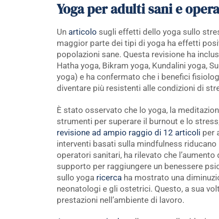
Yoga per adulti sani e opera
Un
articolo
sugli effetti dello yoga sullo stres
maggior parte dei tipi di yoga ha effetti posit
popolazioni sane. Questa revisione ha incluso
Hatha yoga, Bikram yoga, Kundalini yoga, Su
yoga) e ha confermato che i benefici fisiolog
diventare più resistenti alle condizioni di str
È stato osservato che lo yoga, la meditazio
strumenti per superare il burnout e lo stress, 
revisione ad ampio raggio di 12 articoli
per a
interventi basati sulla mindfulness riducano lo
operatori sanitari, ha rilevato che l’aumento
supporto per raggiungere un benessere psi
sullo yoga
ricerca
ha mostrato una diminuzio
neonatologi e gli ostetrici. Questo, a sua vol
prestazioni nell’ambiente di lavoro.