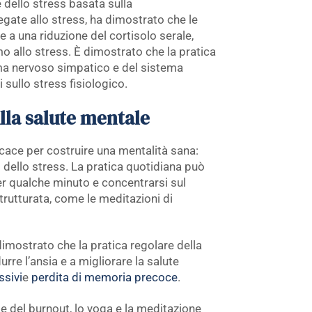
e dello stress basata sulla
egate allo stress, ha dimostrato che le
a una riduzione del cortisolo serale,
o allo stress. È dimostrato che la pratica
ema nervoso simpatico e del sistema
i sullo stress fisiologico.
ulla salute mentale
cace per costruire una mentalità sana:
i dello stress. La pratica quotidiana può
er qualche minuto e concentrarsi sul
trutturata, come le meditazioni di
dimostrato che la pratica regolare della
rre l’ansia e a migliorare la salute
ssivi
e
perdita di memoria precoce
.
s e del burnout, lo yoga e la meditazione