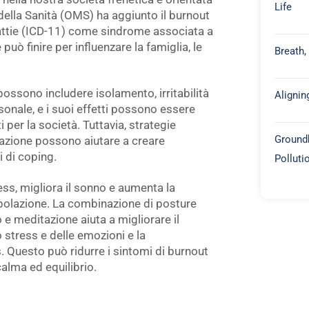
Life
della Sanità (OMS) ha aggiunto il burnout
lattie (ICD-11) come sindrome associata a
può finire per influenzare la famiglia, le
Breath,
possono includere isolamento, irritabilità
Alignin
sonale, e i suoi effetti possono essere
i per la società. Tuttavia, strategie
Groundb
tazione possono aiutare a creare
i di coping.
Polluti
ess, migliora il sonno e aumenta la
opolazione. La combinazione di posture
o e meditazione aiuta a migliorare il
 stress e delle emozioni e la
Questo può ridurre i sintomi di burnout
alma ed equilibrio.