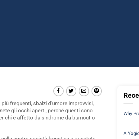
Rece
 più frequenti, sbalzi d’umore improvvisi,
ete gli occhi aperti, perché questi sono
Why Pra
per chi è affetto da sindrome da burnout o
A Yogic
a nella nostra società frenetica e orientata