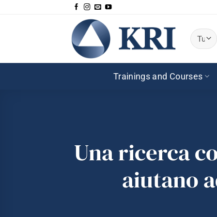
Salta
ai
contenuti
Trainings and Courses
Una ricerca c
aiutano ad