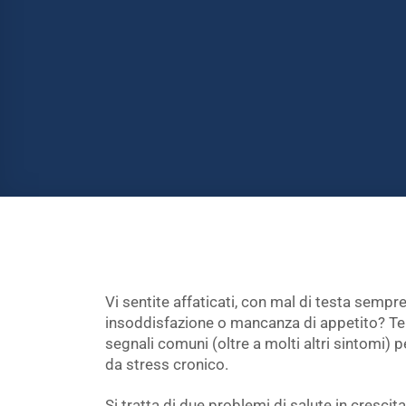
Vi sentite affaticati, con mal di testa sempre
insoddisfazione o mancanza di appetito? Ten
segnali comuni (oltre a molti altri sintomi) 
da stress cronico.
Si tratta di due problemi di salute in crescit