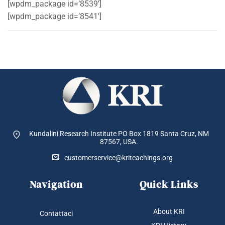
[wpdm_package id=’8539′]
[wpdm_package id=’8541′]
Kundalini Research Institute PO Box 1819
Santa Cruz, NM
87567, USA.
customerservice@kriteachings.org
Navigation
Quick Links
About KRI
Contattaci