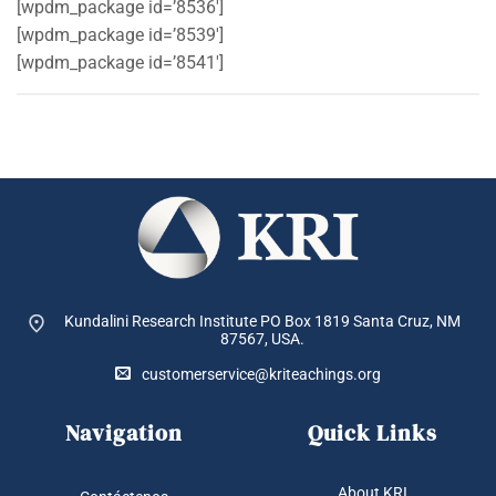
[wpdm_package id=’8536′]
[wpdm_package id=’8539′]
[wpdm_package id=’8541′]
Kundalini Research Institute PO Box 1819
Santa Cruz, NM
87567, USA.
customerservice@kriteachings.org
Navigation
Quick Links
About KRI